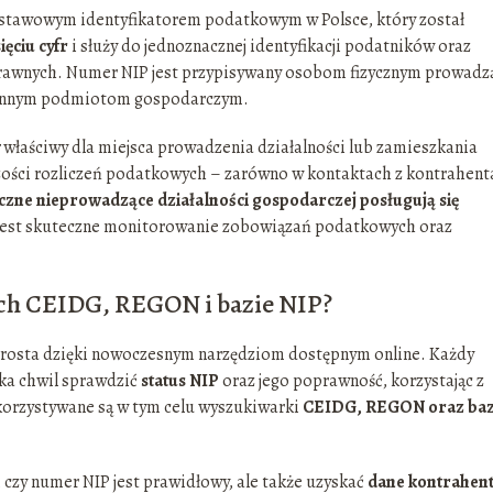
odstawowym identyfikatorem podatkowym w Polsce, który został
ięciu cyfr
i służy do jednoznacznej identyfikacji podatników oraz
prawnych. Numer NIP jest przypisywany osobom fizycznym prowad
z innym podmiotom gospodarczym.
właściwy dla miejsca prowadzenia działalności lub zamieszkania
zości rozliczeń podatkowych – zarówno w kontaktach z kontrahent
czne nieprowadzące działalności gospodarczej posługują się
 jest skuteczne monitorowanie zobowiązań podatkowych oraz
ch CEIDG, REGON i bazie NIP?
o prosta dzięki nowoczesnym narzędziom dostępnym online. Każdy
lka chwil sprawdzić
status NIP
oraz jego poprawność, korzystając z
ykorzystywane są w tym celu wyszukiwarki
CEIDG, REGON oraz ba
 czy numer NIP jest prawidłowy, ale także uzyskać
dane kontrahen