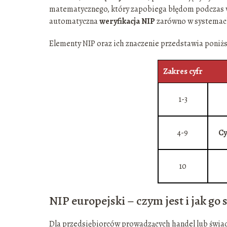
matematycznego, który zapobiega błędom podczas 
automatyczna
weryfikacja NIP
zarówno w systemach
Elementy NIP oraz ich znaczenie przedstawia poniżs
Zakres cyfr
1-3
4-9
Cy
10
NIP europejski – czym jest i jak go
Dla przedsiębiorców prowadzących handel lub świad