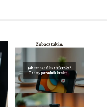
Zobacz także:
Jak usunąć film z TikToka?
Prosty poradnik krok po
kroku