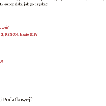
IP europejski i jak go uzyskać!
kowej?
G, REGON i bazie NIP?
ić?
ji Podatkowej?