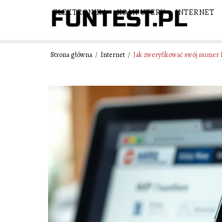
ELEKTRONIKA
KOMPUTERY
INTERNET
Strona główna
/
Internet
/
Jak zweryfikować swój numer 