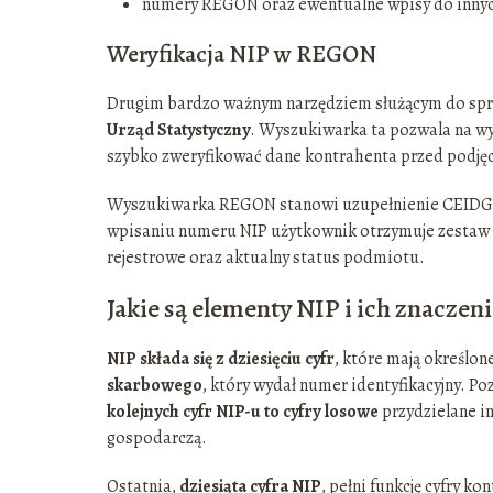
numery REGON oraz ewentualne wpisy do innyc
Weryfikacja NIP w REGON
Drugim bardzo ważnym narzędziem służącym do spr
Urząd Statystyczny
. Wyszukiwarka ta pozwala na w
szybko zweryfikować dane kontrahenta przed podję
Wyszukiwarka REGON stanowi uzupełnienie CEIDG, s
wpisaniu numeru NIP użytkownik otrzymuje zestaw d
rejestrowe oraz aktualny status podmiotu.
Jakie są elementy NIP i ich znaczeni
NIP składa się z dziesięciu cyfr
, które mają określon
skarbowego
, który wydał numer identyfikacyjny. P
kolejnych cyfr NIP-u to cyfry losowe
przydzielane in
gospodarczą.
Ostatnia,
dziesiąta cyfra NIP
, pełni funkcję cyfry k