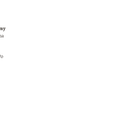
ny
na
Po