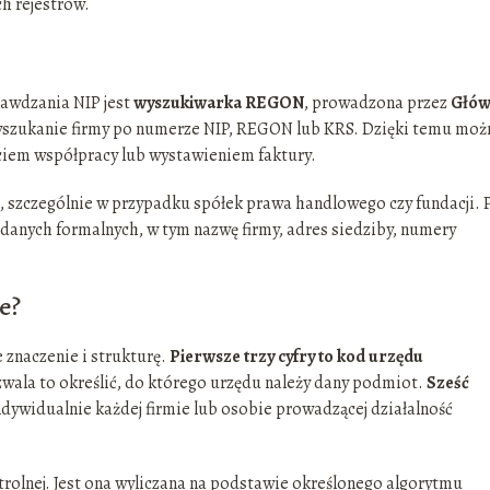
h rejestrów.
awdzania NIP jest
wyszukiwarka REGON
, prowadzona przez
Głów
yszukanie firmy po numerze NIP, REGON lub KRS. Dzięki temu moż
ciem współpracy lub wystawieniem faktury.
zczególnie w przypadku spółek prawa handlowego czy fundacji. 
anych formalnych, w tym nazwę firmy, adres siedziby, numery
e?
e znaczenie i strukturę.
Pierwsze trzy cyfry to kod urzędu
ozwala to określić, do którego urzędu należy dany podmiot.
Sześć
dywidualnie każdej firmie lub osobie prowadzącej działalność
ontrolnej. Jest ona wyliczana na podstawie określonego algorytmu