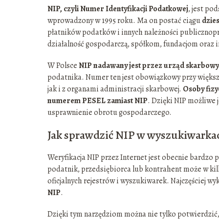
NIP, czyli Numer Identyfikacji Podatkowej
, jest p
wprowadzony w 1995 roku. Ma on postać ciągu
dzies
płatników podatków i innych należności publiczno
działalność gospodarczą, spółkom, fundacjom ora
W Polsce
NIP nadawany jest przez urząd skarbowy
podatnika. Numer ten jest obowiązkowy przy więks
jak i z organami administracji skarbowej.
Osoby fizy
numerem PESEL zamiast NIP
. Dzięki NIP możliwe
usprawnienie obrotu gospodarczego.
Jak sprawdzić NIP w wyszukiwarka
Weryfikacja NIP przez Internet jest obecnie bardz
podatnik, przedsiębiorca lub kontrahent może w ki
oficjalnych rejestrów i wyszukiwarek. Najczęściej w
NIP
.
Dzięki tym narzędziom można nie tylko potwierdzić,