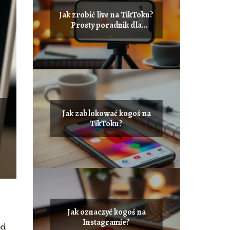
Jak zrobić live na TikToku?
Prosty poradnik dla
początkujących
Jak zablokować kogoś na
TikToku?
Jak oznaczyć kogoś na
Instagramie?
ci