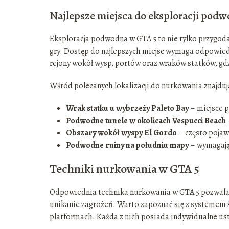
Najlepsze miejsca do eksploracji podw
Eksploracja podwodna w GTA 5 to nie tylko przygoda,
gry. Dostęp do najlepszych miejsc wymaga odpowie
rejony wokół wysp, portów oraz wraków statków, gdzi
Wśród polecanych lokalizacji do nurkowania znajdują
Wrak statku u wybrzeży Paleto Bay
– miejsce p
Podwodne tunele w okolicach Vespucci Beach
Obszary wokół wyspy El Gordo
– często pojawi
Podwodne ruiny na południu mapy
– wymagają 
Techniki nurkowania w GTA 5
Odpowiednia technika nurkowania w GTA 5 pozwala n
unikanie zagrożeń. Warto zapoznać się z systemem s
platformach. Każda z nich posiada indywidualne ust