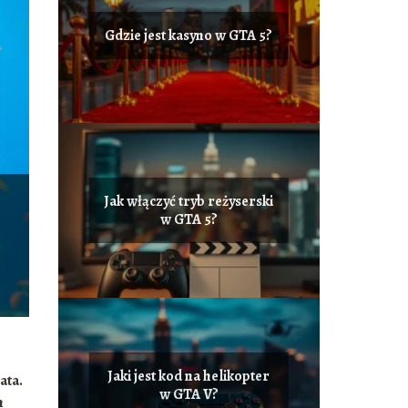
Gdzie jest kasyno w GTA 5?
Jak włączyć tryb reżyserski
w GTA 5?
Jaki jest kod na helikopter
ata.
w GTA V?
h