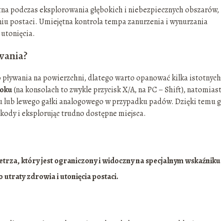
otna podczas eksplorowania głębokich i niebezpiecznych obszarów,
iu postaci. Umiejętna kontrola tempa zanurzenia i wynurzania
 utonięcia.
wania?
 pływania na powierzchni, dlatego warto opanować kilka istotnych
koku
(na konsolach to zwykle przycisk X/A, na PC – Shift), natomias
u lub lewego gałki analogowego w przypadku padów. Dzięki temu g
kody i eksplorując trudno dostępne miejsca.
rza, który jest ograniczony i widoczny na specjalnym wskaźniku
traty zdrowia i utonięcia postaci.