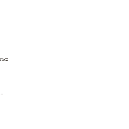
t
racz
 –