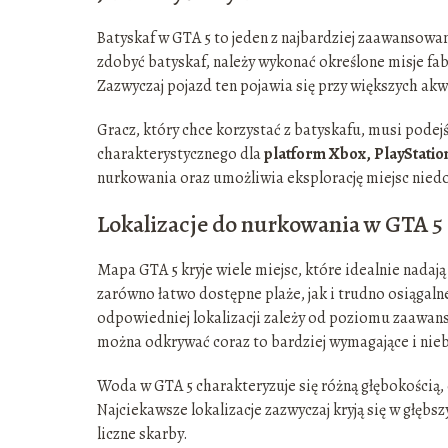
Batyskaf w GTA 5 to jeden z najbardziej zaawansow
zdobyć batyskaf, należy wykonać określone misje fa
Zazwyczaj pojazd ten pojawia się przy większych a
Gracz, który chce korzystać z batyskafu, musi podejś
charakterystycznego dla
platform Xbox, PlayStatio
nurkowania oraz umożliwia eksplorację miejsc nied
Lokalizacje do nurkowania w GTA 5
Mapa GTA 5 kryje wiele miejsc, które idealnie nadaj
zarówno łatwo dostępne plaże, jak i trudno osiąga
odpowiedniej lokalizacji zależy od poziomu zaawan
można odkrywać coraz to bardziej wymagające i nie
Woda w GTA 5 charakteryzuje się różną głębokością
Najciekawsze lokalizacje zazwyczaj kryją się w głęb
liczne skarby.