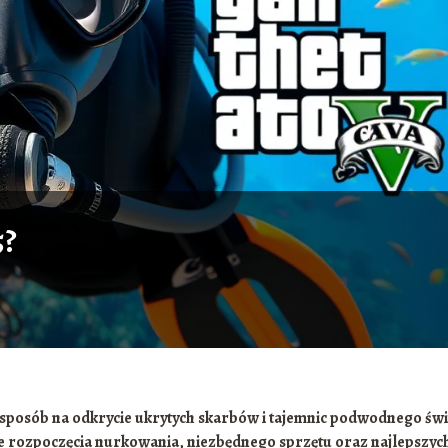
5?
e sposób na odkrycie ukrytych skarbów i tajemnic podwodnego świ
e rozpoczęcia nurkowania, niezbędnego sprzętu oraz najlepszyc