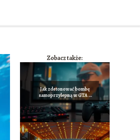
Zobacz także:
Jak zdetonować bombę
samoprzylepną w GTA 5
na PC?