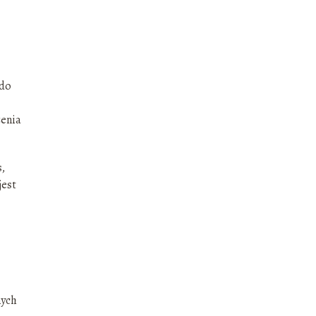
 do
enia
s,
jest
nych