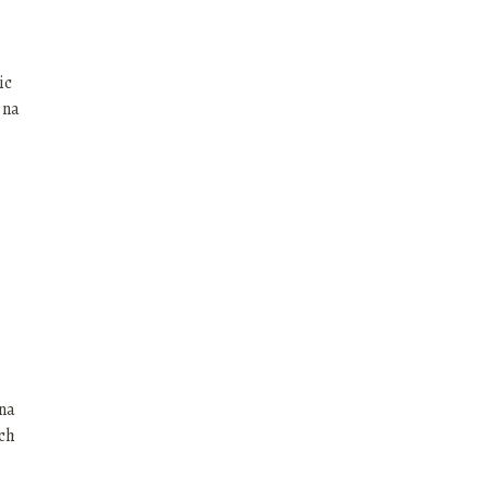
ic
 na
na
ych