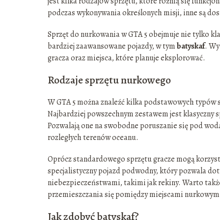
jest kilka rodzajów sprzętu, które różnią się funkc
podczas wykonywania określonych misji, inne są dos
Sprzęt do nurkowania w GTA 5 obejmuje nie tylko kla
bardziej zaawansowane pojazdy, w tym
batyskaf
. Wy
gracza oraz miejsca, które planuje eksplorować.
Rodzaje sprzętu nurkowego
W GTA 5 można znaleźć kilka podstawowych typów s
Najbardziej powszechnym zestawem jest klasyczny spr
Pozwalają one na swobodne poruszanie się pod wodą i
rozległych terenów oceanu.
Oprócz standardowego sprzętu gracze mogą korzysta
specjalistyczny pojazd podwodny, który pozwala dot
niebezpieczeństwami, takimi jak rekiny. Warto tak
przemieszczania się pomiędzy miejscami nurkowym
Jak zdobyć batyskaf?