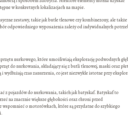
jonalnością i sposobem zdobycia. Niektóre elementy można uzyskać
tępne w konkretnych lokalizacjach na mapie.
syczne zestawy, takie jak butle tlenowe czy kombinezony, ale także
bór odpowiedniego wyposażenia zależy od indywidualnych potrze
przętu nurkowego, które umożliwiają eksplorację podwodnych głę
zęt do nurkowania, składający się z butli tlenowej, maski oraz płe
 wydłużają czas zanurzenia, co jest niezwykle istotne przy eksplor
ć z pojazdów do nurkowania, takich jak batyskaf. Batyskaf to
rzeć na znacznie większe głębokości oraz chroni przed
że wspomnieć o motorówkach, które są przydatne do szybkiego
i.