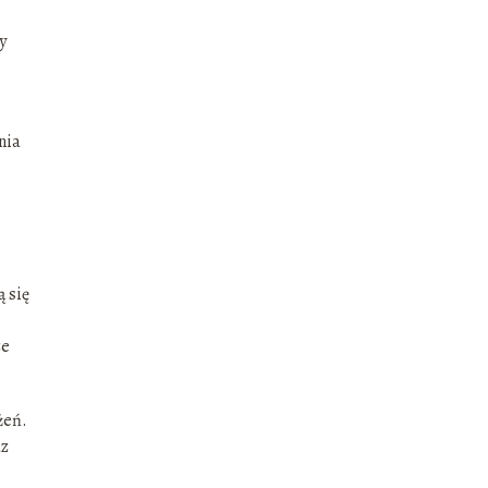
y
nia
 się
ze
żeń.
az