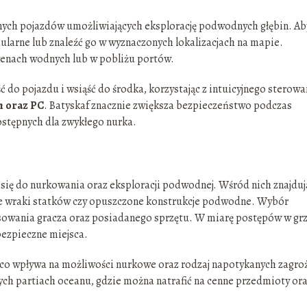
anych pojazdów umożliwiających eksplorację podwodnych głębin. Ab
bularne lub znaleźć go w wyznaczonych lokalizacjach na mapie.
kwenach wodnych lub w pobliżu portów.
ć do pojazdu i wsiąść do środka, korzystając z intuicyjnego sterowa
n oraz PC
. Batyskaf znacznie zwiększa bezpieczeństwo podczas
ostępnych dla zwykłego nurka.
ą się do nurkowania oraz eksploracji podwodnej. Wśród nich znajdują
lne wraki statków czy opuszczone konstrukcje podwodne. Wybór
sowania gracza oraz posiadanego sprzętu. W miarę postępów w gr
bezpieczne miejsca.
, co wpływa na możliwości nurkowe oraz rodzaj napotykanych zagro
szych partiach oceanu, gdzie można natrafić na cenne przedmioty or