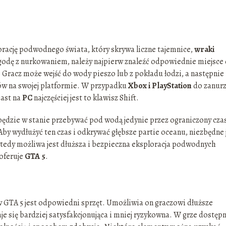
rację podwodnego świata, który skrywa liczne tajemnice,
wraki
godę z nurkowaniem, należy najpierw znaleźć odpowiednie miejsce
. Gracz może wejść do wody pieszo lub z pokładu łodzi, a następnie
ów na swojej platformie. W przypadku
Xbox i PlayStation
do zanurz
iast na
PC
najczęściej jest to klawisz Shift.
będzie w stanie przebywać pod wodą jedynie przez ograniczony cza
 Aby wydłużyć ten czas i odkrywać głębsze partie oceanu, niezbędne 
tedy możliwa jest dłuższa i bezpieczna eksploracja podwodnych
 oferuje
GTA 5
.
GTA 5 jest odpowiedni sprzęt. Umożliwia on graczowi dłuższe
e się bardziej satysfakcjonująca i mniej ryzykowna. W grze dostęp