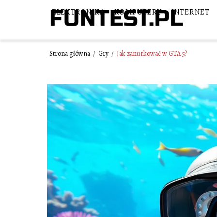
ELEKTRONIKA
KOMPUTERY
INTERNET
Strona główna
/
Gry
/
Jak zanurkować w GTA 5?