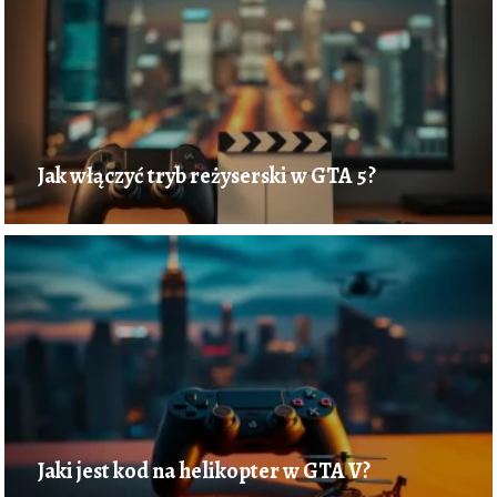
Jak włączyć tryb reżyserski w GTA 5?
Jaki jest kod na helikopter w GTA V?