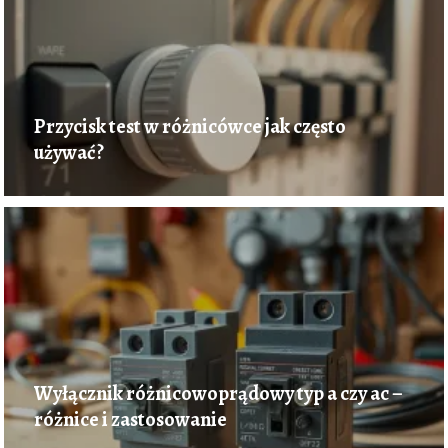
Przycisk test w różnicówce jak często
używać?
Wyłącznik różnicowoprądowy typ a czy ac –
różnice i zastosowanie