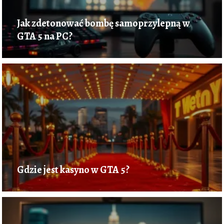
Jak zdetonować bombę samoprzylepną w
GTA 5 na PC?
Gdzie jest kasyno w GTA 5?