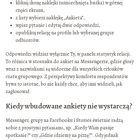
kliknij ikonę naklejki (uśmiechnięta buźka) w górnej
części ekranu,
z listy wybierz naklejkę „Ankieta”,
wpisz pytanie i edytuj dwie odpowiedzi,
opublikuj relację na profilu lub wybranej grupie
odbiorców.
Odpowiedzi widzisz wyłącznie Ty, w panelu statystyk relacji.
To różnica w stosunku do ankiet na Messengerze, gdzie głosy
wraz z nazwiskami są widoczne dla wszystkich członków
czatu grupowego. Z perspektywy komfortu respondentów
bywa to istotne, bo nie każdy chce, aby inni widzieli, jak
zagłosował.
Kiedy wbudowane ankiety nie wystarczą?
Messenger, grupy na Facebooku i Stories świetnie radzą
sobie z prostymi pytaniami, np. „Kiedy Wam pasuje
spotkanie?” czy „Gdzie idziemy na pizzę?”. Gdy jednak