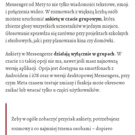
Messenger od Mety to nie tylko wiadomości tekstowe, emoji
i połączenia wideo. W rozmowach z większą liczbą osób
możesz uruchomić
ankietę w czacie grupowym
, która
zbierze głosy wszystkich uczestników w jednym miejscu.
Głosowanie sprawdza się zarówno przy projektach szkolnych
i służbowych, jak i przy planowaniu kina czy domówki.
Ankiety w Messengerze
działają wyłącznie w grupach
. W
czacie 1:1 takiej opcji nie ma, nawet jeśli masz najnowszą
wersję aplikacji. Opcja jest dostępna na smartfonach z
Androidem i iOS oraz w wersji desktopowej Messengera, przy
czym Meta czasem testuje zmiany i funkcja może okresowo
znikać lub wracać tylko u części użytkowników.
Żeby w ogóle zobaczyć przycisk ankiety, potrzebujesz
rozmowy z co najmniej trzema osobami – dopiero