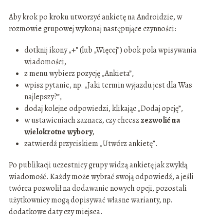
Aby krok po kroku utworzyć ankietę na Androidzie, w
rozmowie grupowej wykonaj następujące czynności:
dotknij ikony „+” (lub „Więcej”) obok pola wpisywania
wiadomości,
z menu wybierz pozycję „Ankieta”,
wpisz pytanie, np. „Jaki termin wyjazdu jest dla Was
najlepszy?”,
dodaj kolejne odpowiedzi, klikając „Dodaj opcję”,
w ustawieniach zaznacz, czy chcesz
zezwolić na
wielokrotne wybory
,
zatwierdź przyciskiem „Utwórz ankietę”.
Po publikacji uczestnicy grupy widzą ankietę jak zwykłą
wiadomość. Każdy może wybrać swoją odpowiedź, a jeśli
twórca pozwolił na dodawanie nowych opcji, pozostali
użytkownicy mogą dopisywać własne warianty, np.
dodatkowe daty czy miejsca.