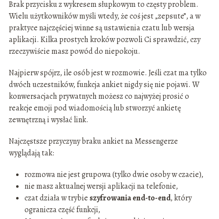
Brak przycisku z wykresem słupkowym to częsty problem.
Wielu użytkowników myśli wtedy, że coś jest „zepsute”, a w
praktyce najczęściej winne są ustawienia czatu lub wersja
aplikacji. Kilka prostych kroków pozwoli Ci sprawdzić, czy
rzeczywiście masz powód do niepokoju.
Najpierw spójrz, ile osób jest w rozmowie. Jeśli czat ma tylko
dwóch uczestników, funkcja ankiet nigdy się nie pojawi. W
konwersacjach prywatnych możesz co najwyżej prosić o
reakcje emoji pod wiadomością lub stworzyć ankietę
zewnętrzną i wysłać link.
Najczęstsze przyczyny braku ankiet na Messengerze
wyglądają tak:
rozmowa nie jest grupowa (tylko dwie osoby w czacie),
nie masz aktualnej wersji aplikacji na telefonie,
czat działa w trybie
szyfrowania end-to-end
, który
ogranicza część funkcji,