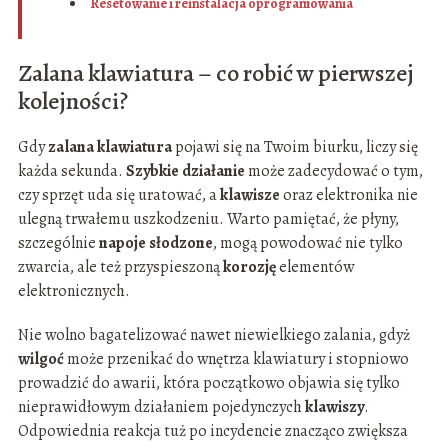
Resetowanie i reinstalacja oprogramowania
Zalana klawiatura – co robić w pierwszej
kolejności?
Gdy
zalana klawiatura
pojawi się na Twoim biurku, liczy się
każda sekunda.
Szybkie działanie
może zadecydować o tym,
czy sprzęt uda się uratować, a
klawisze
oraz elektronika nie
ulegną trwałemu uszkodzeniu. Warto pamiętać, że płyny,
szczególnie
napoje słodzone
, mogą powodować nie tylko
zwarcia, ale też przyspieszoną
korozję
elementów
elektronicznych.
Nie wolno bagatelizować nawet niewielkiego zalania, gdyż
wilgoć
może przenikać do wnętrza klawiatury i stopniowo
prowadzić do awarii, która początkowo objawia się tylko
nieprawidłowym działaniem pojedynczych
klawiszy
.
Odpowiednia reakcja tuż po incydencie znacząco zwiększa