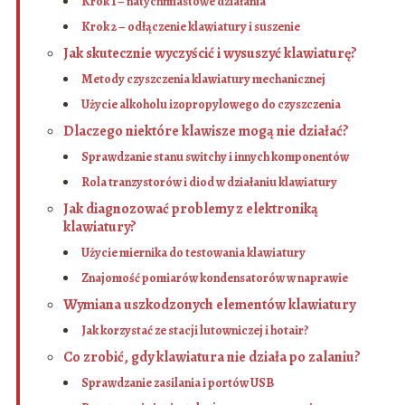
Krok 1 – natychmiastowe działania
Krok 2 – odłączenie klawiatury i suszenie
Jak skutecznie wyczyścić i wysuszyć klawiaturę?
Metody czyszczenia klawiatury mechanicznej
Użycie alkoholu izopropylowego do czyszczenia
Dlaczego niektóre klawisze mogą nie działać?
Sprawdzanie stanu switchy i innych komponentów
Rola tranzystorów i diod w działaniu klawiatury
Jak diagnozować problemy z elektroniką
klawiatury?
Użycie miernika do testowania klawiatury
Znajomość pomiarów kondensatorów w naprawie
Wymiana uszkodzonych elementów klawiatury
Jak korzystać ze stacji lutowniczej i hotair?
Co zrobić, gdy klawiatura nie działa po zalaniu?
Sprawdzanie zasilania i portów USB