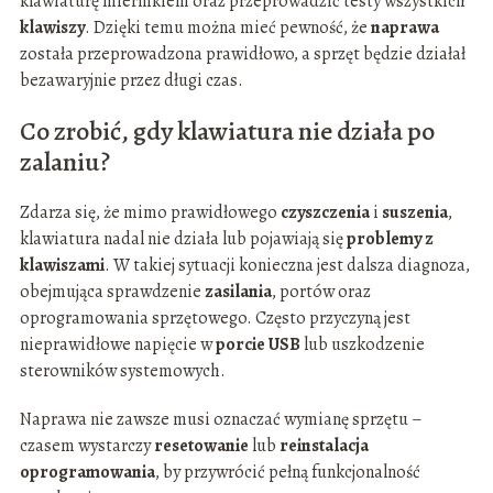
klawiaturę miernikiem oraz przeprowadzić testy wszystkich
klawiszy
. Dzięki temu można mieć pewność, że
naprawa
została przeprowadzona prawidłowo, a sprzęt będzie działał
bezawaryjnie przez długi czas.
Co zrobić, gdy klawiatura nie działa po
zalaniu?
Zdarza się, że mimo prawidłowego
czyszczenia
i
suszenia
,
klawiatura nadal nie działa lub pojawiają się
problemy z
klawiszami
. W takiej sytuacji konieczna jest dalsza diagnoza,
obejmująca sprawdzenie
zasilania
, portów oraz
oprogramowania sprzętowego. Często przyczyną jest
nieprawidłowe napięcie w
porcie USB
lub uszkodzenie
sterowników systemowych.
Naprawa nie zawsze musi oznaczać wymianę sprzętu –
czasem wystarczy
resetowanie
lub
reinstalacja
oprogramowania
, by przywrócić pełną funkcjonalność