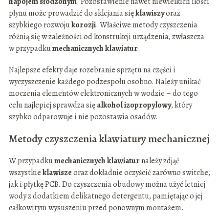
napojem słodzonym
. Pozostawienie nawet niewielkich ilości
płynu może prowadzić do sklejania się
klawiszy
oraz
szybkiego rozwoju
korozji
. Właściwe metody czyszczenia
różnią się w zależności od konstrukcji urządzenia, zwłaszcza
w przypadku
mechanicznych klawiatur
.
Najlepsze efekty daje rozebranie sprzętu na części i
wyczyszczenie każdego podzespołu osobno. Należy unikać
moczenia elementów elektronicznych w wodzie – do tego
celu najlepiej sprawdza się
alkohol izopropylowy
, który
szybko odparowuje i nie pozostawia osadów.
Metody czyszczenia klawiatury mechanicznej
W przypadku
mechanicznych klawiatur
należy zdjąć
wszystkie
klawisze
oraz dokładnie oczyścić zarówno switche,
jak i płytkę PCB. Do czyszczenia obudowy można użyć letniej
wody z dodatkiem delikatnego detergentu, pamiętając o jej
całkowitym wysuszeniu przed ponownym montażem.