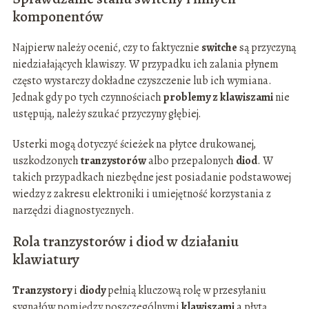
komponentów
Najpierw należy ocenić, czy to faktycznie
switche
są przyczyną
niedziałających klawiszy. W przypadku ich zalania płynem
często wystarczy dokładne czyszczenie lub ich wymiana.
Jednak gdy po tych czynnościach
problemy z klawiszami
nie
ustępują, należy szukać przyczyny głębiej.
Usterki mogą dotyczyć ścieżek na płytce drukowanej,
uszkodzonych
tranzystorów
albo przepalonych
diod
. W
takich przypadkach niezbędne jest posiadanie podstawowej
wiedzy z zakresu elektroniki i umiejętność korzystania z
narzędzi diagnostycznych.
Rola tranzystorów i diod w działaniu
klawiatury
Tranzystory
i
diody
pełnią kluczową rolę w przesyłaniu
sygnałów pomiędzy poszczególnymi
klawiszami
a płytą