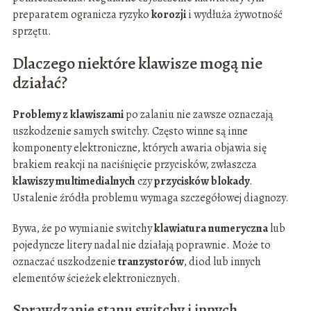
preparatem ogranicza ryzyko
korozji
i wydłuża żywotność
sprzętu.
Dlaczego niektóre klawisze mogą nie
działać?
Problemy z klawiszami
po zalaniu nie zawsze oznaczają
uszkodzenie samych switchy. Często winne są inne
komponenty elektroniczne, których awaria objawia się
brakiem reakcji na naciśnięcie przycisków, zwłaszcza
klawiszy multimedialnych
czy
przycisków blokady
.
Ustalenie źródła problemu wymaga szczegółowej diagnozy.
Bywa, że po wymianie switchy
klawiatura numeryczna
lub
pojedyncze litery nadal nie działają poprawnie. Może to
oznaczać uszkodzenie
tranzystorów
, diod lub innych
elementów ścieżek elektronicznych.
Sprawdzanie stanu switchy i innych