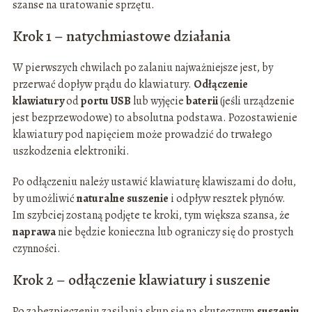
szanse na uratowanie sprzętu.
Krok 1 – natychmiastowe działania
W pierwszych chwilach po zalaniu najważniejsze jest, by
przerwać dopływ prądu do klawiatury.
Odłączenie
klawiatury
od
portu USB
lub wyjęcie
baterii
(jeśli urządzenie
jest bezprzewodowe) to absolutna podstawa. Pozostawienie
klawiatury pod napięciem może prowadzić do trwałego
uszkodzenia elektroniki.
Po odłączeniu należy ustawić klawiaturę klawiszami do dołu,
by umożliwić
naturalne suszenie
i odpływ resztek płynów.
Im szybciej zostaną podjęte te kroki, tym większa szansa, że
naprawa
nie będzie konieczna lub ograniczy się do prostych
czynności.
Krok 2 – odłączenie klawiatury i suszenie
Po zabezpieczeniu zasilania skup się na skutecznym
suszeniu