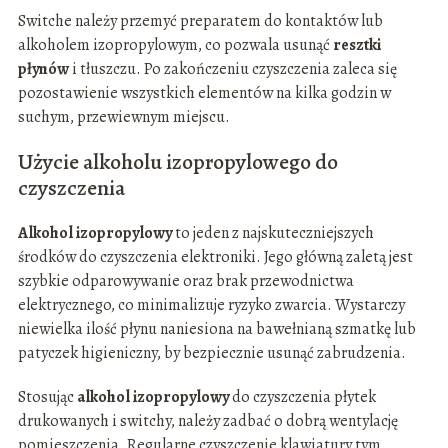
Switche należy przemyć preparatem do kontaktów lub
alkoholem izopropylowym, co pozwala usunąć
resztki
płynów
i tłuszczu. Po zakończeniu czyszczenia zaleca się
pozostawienie wszystkich elementów na kilka godzin w
suchym, przewiewnym miejscu.
Użycie alkoholu izopropylowego do
czyszczenia
Alkohol izopropylowy
to jeden z najskuteczniejszych
środków do czyszczenia elektroniki. Jego główną zaletą jest
szybkie odparowywanie oraz brak przewodnictwa
elektrycznego, co minimalizuje ryzyko zwarcia. Wystarczy
niewielka ilość płynu naniesiona na bawełnianą szmatkę lub
patyczek higieniczny, by bezpiecznie usunąć zabrudzenia.
Stosując
alkohol izopropylowy
do czyszczenia płytek
drukowanych i switchy, należy zadbać o dobrą wentylację
pomieszczenia. Regularne czyszczenie klawiatury tym